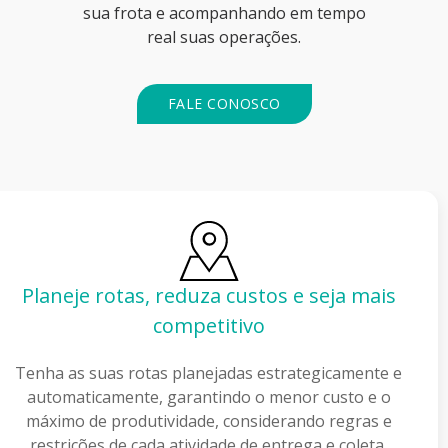
sua frota e acompanhando em tempo
real suas operações.
FALE CONOSCO
is
Garantia de integridade das car
Com a gestão de seguros do TMS da Senior
garante a integridade das cargas durante 
e e
transporte. Atende todos os requisitos im
 o
previamente pelas seguradoras e gerenciad
 e
riscos.
.